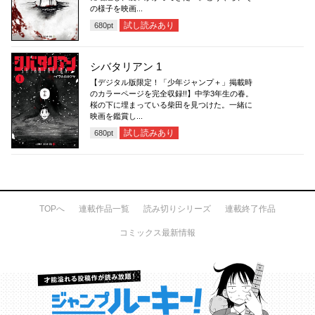
の様子を映画...
試し読みあり
680
pt
シバタリアン 1
【デジタル版限定！「少年ジャンプ＋」掲載時
のカラーページを完全収録!!】中学3年生の春。
桜の下に埋まっている柴田を見つけた。一緒に
映画を鑑賞し...
試し読みあり
680
pt
TOPへ
連載作品一覧
読み切りシリーズ
連載終了作品
コミックス最新情報