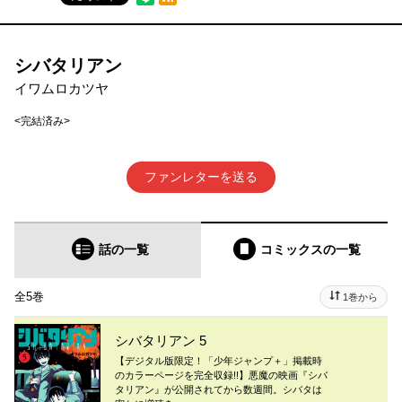
シバタリアン
イワムロカツヤ
<完結済み>
ファンレターを送る
話の一覧
コミックス
の一覧
全5巻
1巻から
シバタリアン 5
【デジタル版限定！「少年ジャンプ＋」掲載時
のカラーページを完全収録!!】悪魔の映画『シバ
タリアン』が公開されてから数週間。シバタは