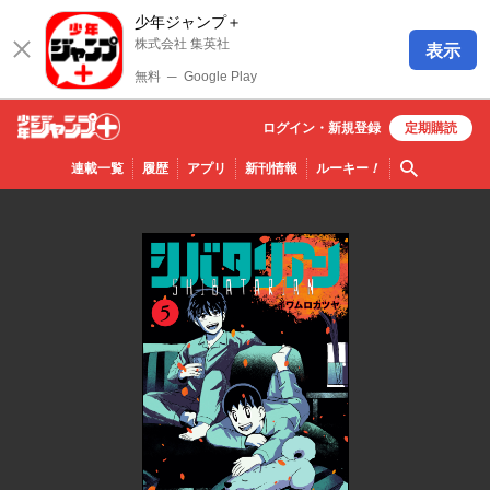
少年ジャンプ＋
株式会社 集英社
表示
無料
─
Google Play
ログイン・
新規
登録
定期購読
少年ジ
検索
連載一覧
履歴
アプリ
新刊情報
ルーキー
！
ャンプ
＋