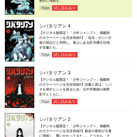
密かに増殖を...
試し読みあり
752
pt
シバタリアン 4
【デジタル版限定！「少年ジャンプ＋」掲載時
のカラーページを完全収録!!】「塩水」がシバタ
達の弱点だと判明し、屋上にある貯水槽を目指
す佐藤たち。...
試し読みあり
752
pt
シバタリアン 3
【デジタル版限定！「少年ジャンプ＋」掲載時
のカラーページを完全収録!!】佐藤と渡は、シバ
タを倒すヒントを探るため、元中学教師の南野
彩子とともに...
試し読みあり
711
pt
シバタリアン 2
【デジタル版限定！「少年ジャンプ＋」掲載時
のカラーページを完全収録!!】親友の柴田が大量
に増殖し、襲いかかってきた…。どうやら、そ