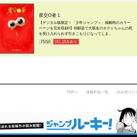
星交O者 1
【デジタル版限定！「少年ジャンプ＋」掲載時のカラー
ページを完全収録!!】幼馴染で大親友のオクトちゃんの死
を受け入れられず引きこもりになってしま...
試し読みあり
752
pt
TOPへ
連載作品一覧
読み切りシ
才能溢れる投稿作が読み放題！ ジャンプルーキー！