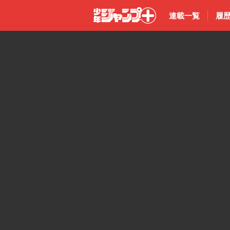
連載一覧
履
少年ジャン
プ＋