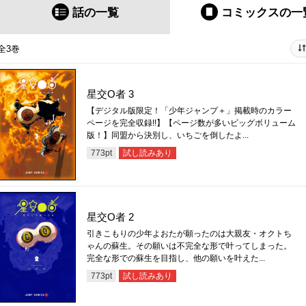
話の一覧
コミックス
の一
全3巻
星交O者 3
【デジタル版限定！「少年ジャンプ＋」掲載時のカラー
ページを完全収録!!】【ページ数が多いビッグボリューム
版！】同盟から決別し、いちごを倒したよ...
試し読みあり
773
pt
星交O者 2
引きこもりの少年よおたが願ったのは大親友・オクトち
ゃんの蘇生。その願いは不完全な形で叶ってしまった。
完全な形での蘇生を目指し、他の願いを叶えた...
試し読みあり
773
pt