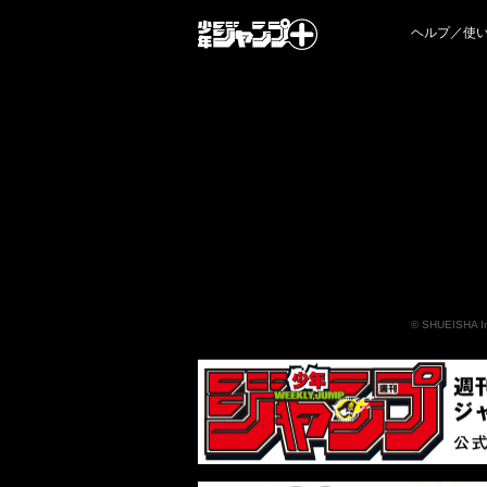
ヘルプ／使
©
SHUEISHA I