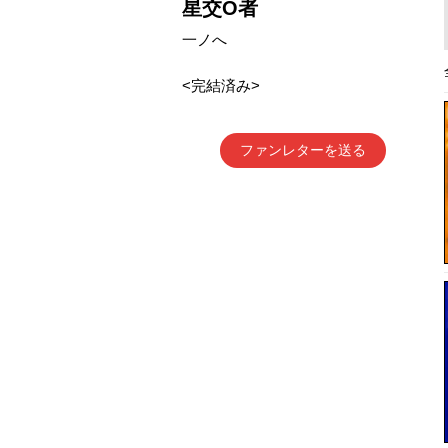
星交O者
一ノへ
<完結済み>
ファンレターを送る