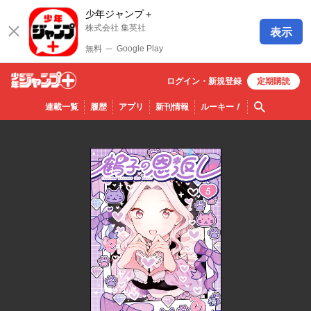
少年ジャンプ＋
株式会社 集英社
表示
無料
─
Google Play
ログイン・
新規
登録
定期購読
少年ジ
検索
連載一覧
履歴
アプリ
新刊情報
ルーキー
！
ャンプ
＋