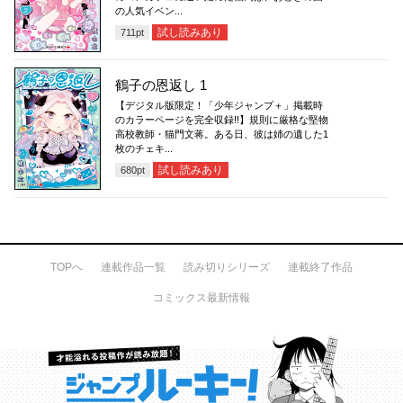
の人気イベン...
試し読みあり
711
pt
鶴子の恩返し 1
【デジタル版限定！「少年ジャンプ＋」掲載時
のカラーページを完全収録!!】規則に厳格な堅物
高校教師・猫門文蒋。ある日、彼は姉の遺した1
枚のチェキ...
試し読みあり
680
pt
TOPへ
連載作品一覧
読み切りシリーズ
連載終了作品
コミックス最新情報