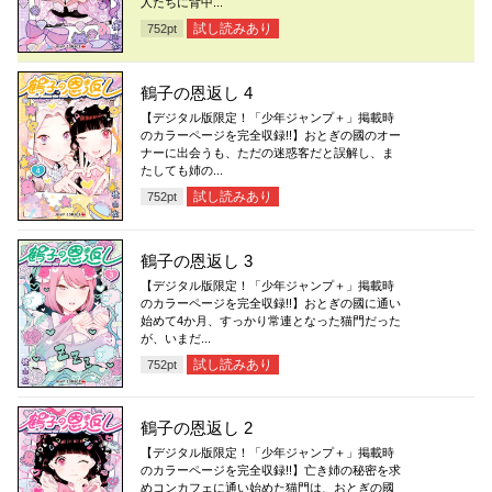
人たちに背中...
試し読みあり
752
pt
鶴子の恩返し 4
【デジタル版限定！「少年ジャンプ＋」掲載時
のカラーページを完全収録!!】おとぎの國のオー
ナーに出会うも、ただの迷惑客だと誤解し、ま
たしても姉の...
試し読みあり
752
pt
鶴子の恩返し 3
【デジタル版限定！「少年ジャンプ＋」掲載時
のカラーページを完全収録!!】おとぎの國に通い
始めて4か月、すっかり常連となった猫門だった
が、いまだ...
試し読みあり
752
pt
鶴子の恩返し 2
【デジタル版限定！「少年ジャンプ＋」掲載時
のカラーページを完全収録!!】亡き姉の秘密を求
めコンカフェに通い始めた猫門は、おとぎの國