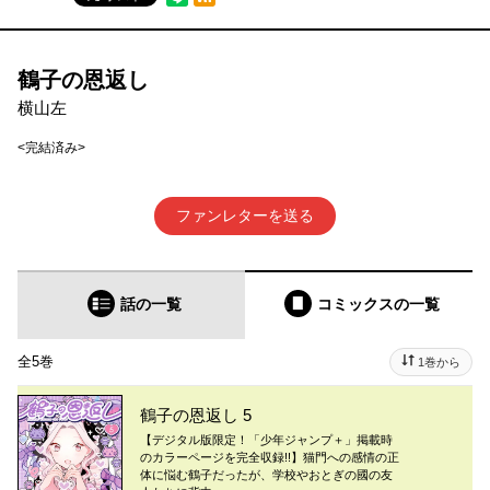
鶴子の恩返し
横山左
<完結済み>
ファンレターを送る
話の一覧
コミックス
の一覧
全5巻
1巻から
鶴子の恩返し 5
【デジタル版限定！「少年ジャンプ＋」掲載時
のカラーページを完全収録!!】猫門への感情の正
体に悩む鶴子だったが、学校やおとぎの國の友