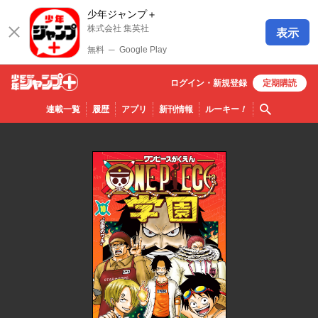
少年ジャンプ＋
株式会社 集英社
表示
無料
─
Google Play
ログイン・
新規
登録
定期購読
少年ジ
検索
連載一覧
履歴
アプリ
新刊情報
ルーキー
！
ャンプ
＋