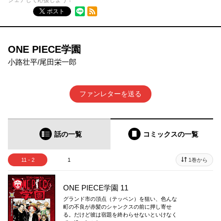
シェアして応援しよう！
RSSフィード
ポスト
ONE PIECE学園
小路壮平/尾田栄一郎
ファンレターを送る
話の一覧
コミックス
の一覧
11 - 2
1
1巻から
ONE PIECE学園 11
グランド市の頂点（テッペン）を狙い、色んな
町の不良が赤髪のシャンクスの前に押し寄せ
る。だけど彼は宿題を終わらせないといけなく