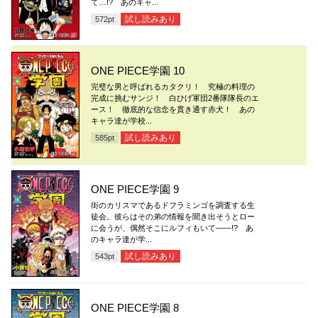
て…!? あのキャ...
試し読みあり
572
pt
ONE PIECE学園 10
完璧な男と呼ばれるカタクリ！ 究極の料理の
完成に挑むサンジ！ 白ひげ軍団2番隊隊長のエ
ース！ 徹底的な信念を貫き通す赤犬！ あの
キャラ達が学校...
試し読みあり
585
pt
ONE PIECE学園 9
街のカリスマであるドフラミンゴを調査する生
徒会。彼らはその弟の情報を聞き出そうとロー
に会うが、偶然そこにルフィもいて――!? あ
のキャラ達が学...
試し読みあり
543
pt
ONE PIECE学園 8