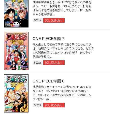
進路希望調査をきっかけに皆はそれぞれの夢を
語る。コビーも夢を持っていたのだが、打ち明
けられずその場を飛び出してしまい…!? あの
キャラ達が学校...
試し読みあり
502
pt
ONE PIECE学園 7
転入生として初めて学校に通う事になったウタ
は、幼馴染のルフィと同じクラスになる。だが2
人の関係を気にしたハンコックが!? あのキャ
ラ達が学校で...
試し読みあり
502
pt
ONE PIECE学園 6
世界最強（サイキョー）の男“白ひげ”VSクロコ
ダイル！ 学校中から沢山のワル達が加わっ
て、戦いは史上最大の校内抗争に。その時、ル
フィは!? あ...
試し読みあり
502
pt