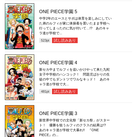
ONE PIECE学園 5
中学2年のエースとサボは体育を楽しみにしてい
た弟のルフィが家に体操着を置いたまま学校へ
行ってしまったのに気が付いて…!? あのキャ
ラ達が学校で...
試し読みあり
523
pt
ONE PIECE学園 4
新セカ中までルフィを追いかけやって来た九蛇
女子中学校のハンコック！ 問題児ばかりの生
徒の中でもダントツでワルなキッド！ あのキ
ャラ達が学校で大...
試し読みあり
481
pt
ONE PIECE学園 3
新世界中学校での文化祭「新セカ祭」がスター
ト！ 優勝を狙うルフィのクラスの結果は!?
あのキャラ達が学校で大暴れ!! 『ONE
PIECE』の...