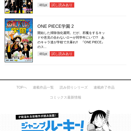
試し読みあり
481
pt
ONE PIECE学園 2
開始した掃除強化週間。だが、邪魔をするキッ
ドや意見の合わないローが同学年にいて!? あ
のキャラ達が学校で大暴れ!! 『ONE PIECE』
のス...
試し読みあり
481
pt
TOPへ
連載作品一覧
読み切りシリーズ
連載終了作品
コミックス最新情報