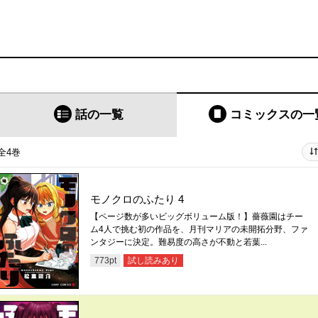
話の一覧
コミックス
の一
全4巻
モノクロのふたり 4
【ページ数が多いビッグボリューム版！】薔薇園はチー
ム4人で挑む初の作品を、月刊マリアの未開拓分野、ファ
ンタジーに決定。難易度の高さが不動と若葉...
試し読みあり
773
pt