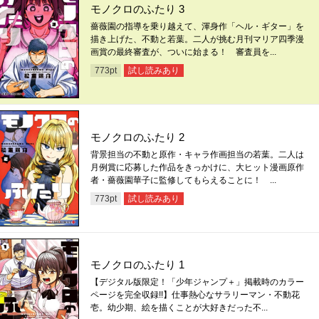
モノクロのふたり 3
薔薇園の指導を乗り越えて、渾身作「ヘル・ギター」を
描き上げた、不動と若葉。二人が挑む月刊マリア四季漫
画賞の最終審査が、ついに始まる！ 審査員を...
試し読みあり
773
pt
モノクロのふたり 2
背景担当の不動と原作・キャラ作画担当の若葉。二人は
月例賞に応募した作品をきっかけに、大ヒット漫画原作
者・薔薇園華子に監修してもらえることに！ ...
試し読みあり
773
pt
モノクロのふたり 1
【デジタル版限定！「少年ジャンプ＋」掲載時のカラー
ページを完全収録!!】仕事熱心なサラリーマン・不動花
壱。幼少期、絵を描くことが大好きだった不...