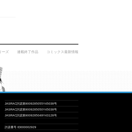
リーズ
連載終了作品
コミックス最新情報
JASRAC許諾第9009285055Y45038号
JASRAC許諾第9009285050Y45038号
JASRAC許諾第9009285049Y43128号
許諾番号 ID000002929