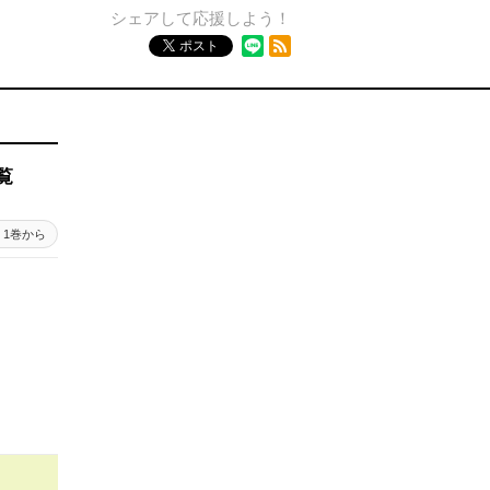
シェアして応援しよう！
RSSフィード
ポスト
覧
1巻から