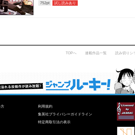
試し読みあり
752
pt
TOPへ
連載作品一覧
読み切りシ
才能溢れる投稿作が読み放題！ ジャンプルーキー！
い方
利用規約
集英社プライバシーガイドライン
特定商取引法の表示