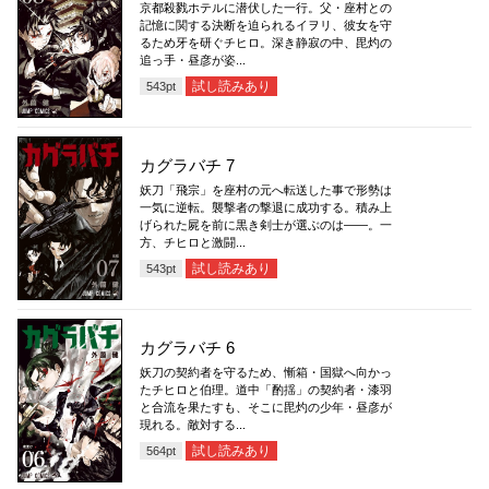
京都殺戮ホテルに潜伏した一行。父・座村との
記憶に関する決断を迫られるイヲリ、彼女を守
るため牙を研ぐチヒロ。深き静寂の中、毘灼の
追っ手・昼彦が姿...
試し読みあり
543
pt
カグラバチ 7
妖刀「飛宗」を座村の元へ転送した事で形勢は
一気に逆転。襲撃者の撃退に成功する。積み上
げられた屍を前に黒き剣士が選ぶのは――。一
方、チヒロと激闘...
試し読みあり
543
pt
カグラバチ 6
妖刀の契約者を守るため、慚箱・国獄へ向かっ
たチヒロと伯理。道中「酌揺」の契約者・漆羽
と合流を果たすも、そこに毘灼の少年・昼彦が
現れる。敵対する...
試し読みあり
564
pt