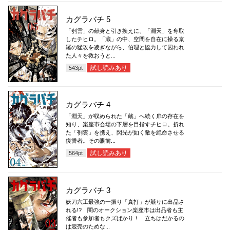
カグラバチ 5
「刳雲」の献身と引き換えに、「淵天」を奪取
したチヒロ。「蔵」の中、空間を自在に操る京
羅の猛攻を凌ぎながら、伯理と協力して囚われ
た人々を救おうと...
試し読みあり
543
pt
カグラバチ 4
「淵天」が収められた「蔵」へ続く扉の存在を
知り、楽座市会場の下層を目指すチヒロ。折れ
た「刳雲」を携え、閃光が如く敵を絶命させる
復讐者。その眼前...
試し読みあり
564
pt
カグラバチ 3
妖刀六工最強の一振り「真打」が競りに出品さ
れる!? 闇のオークション楽座市は出品者も主
催者も参加者もクズばかり！ 立ちはだかるの
は競売のためな...