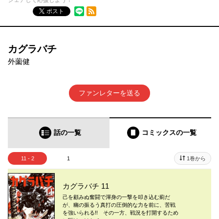
シェアして応援しよう！
RSSフィード
ポスト
カグラバチ
外薗健
ファンレターを送る
話の一覧
コミックス
の一覧
11 - 2
1
1巻から
カグラバチ 11
己を顧みぬ奮闘で渾身の一撃を叩き込む薊だ
が、幽の振るう真打の圧倒的な力を前に、苦戦
を強いられる!! その一方、戦況を打開するため