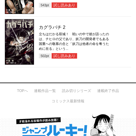
試し読みあり
543
pt
カグラバチ 2
立ちはだかる双城！ 戦いの中で彼が語ったの
は、チヒロの父であり、妖刀の開発者でもある
国重への敬慕の念と「妖刀は他者の命を奪うた
めに在る」という...
試し読みあり
502
pt
TOPへ
連載作品一覧
読み切りシリーズ
連載終了作品
コミックス最新情報