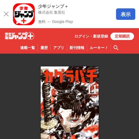
少年ジャンプ＋
株式会社 集英社
表示
無料
─
Google Play
ログイン・
新規
登録
定期購読
少年ジ
検索
連載一覧
履歴
アプリ
新刊情報
ルーキー
！
ャンプ
＋