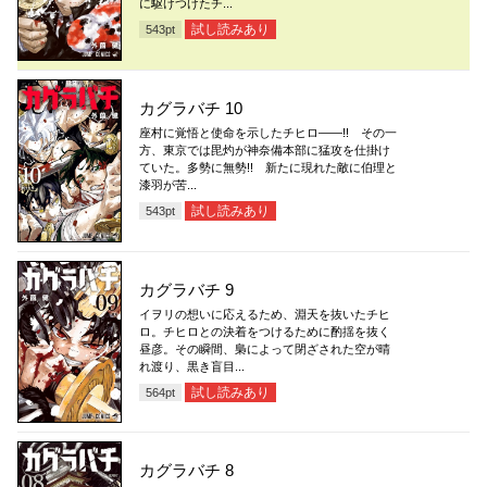
に駆けつけたチ...
試し読みあり
543
pt
カグラバチ 10
座村に覚悟と使命を示したチヒロ――!! その一
方、東京では毘灼が神奈備本部に猛攻を仕掛け
ていた。多勢に無勢!! 新たに現れた敵に伯理と
漆羽が苦...
試し読みあり
543
pt
カグラバチ 9
イヲリの想いに応えるため、淵天を抜いたチヒ
ロ。チヒロとの決着をつけるために酌揺を抜く
昼彦。その瞬間、梟によって閉ざされた空が晴
れ渡り、黒き盲目...
試し読みあり
564
pt
カグラバチ 8