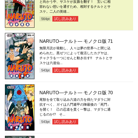
と向かう中、サスケが反旗を翻す！ 互いに相
容れない想いを通すため、相対するナルトとサ
スケ。二人の英雄...
試し読みあり
564
pt
NARUTO―ナルト― モノクロ版 71
無限月読が発動し、人々は夢の世界へと閉じ込
められた。黒ゼツによって復活したカグヤは、
チャクラを一つにせんと動き出す!! ナルトとサ
スケは六道仙...
試し読みあり
543
pt
NARUTO―ナルト― モノクロ版 70
尾獣を全て取り込み六道の力を得たマダラに対
抗すべく、ガイは八門遁甲の陣最後の「死門」
を開く！ 己の忍道を貫く一撃は、マダラに通
じるのか!? そ...
試し読みあり
543
pt