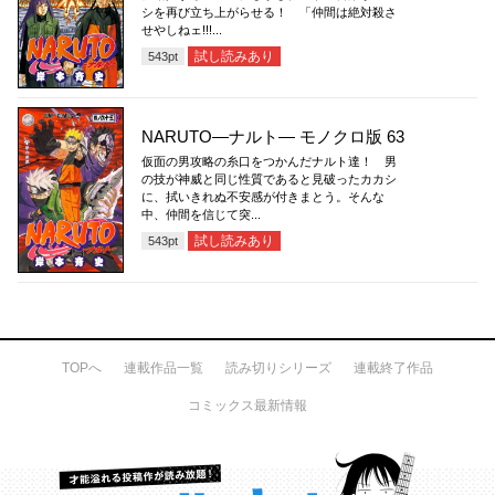
シを再び立ち上がらせる！ 「仲間は絶対殺さ
せやしねェ!!!...
試し読みあり
543
pt
NARUTO―ナルト― モノクロ版 63
仮面の男攻略の糸口をつかんだナルト達！ 男
の技が神威と同じ性質であると見破ったカカシ
に、拭いきれぬ不安感が付きまとう。そんな
中、仲間を信じて突...
試し読みあり
543
pt
TOPへ
連載作品一覧
読み切りシリーズ
連載終了作品
コミックス最新情報