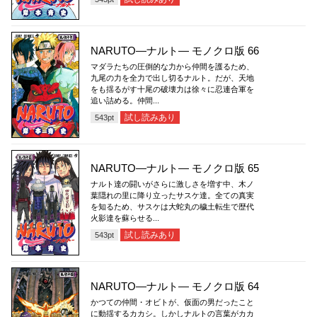
NARUTO―ナルト― モノクロ版 66
マダラたちの圧倒的な力から仲間を護るため、
九尾の力を全力で出し切るナルト。だが、天地
をも揺るがす十尾の破壊力は徐々に忍連合軍を
追い詰める。仲間...
試し読みあり
543
pt
NARUTO―ナルト― モノクロ版 65
ナルト達の闘いがさらに激しさを増す中、木ノ
葉隠れの里に降り立ったサスケ達。全ての真実
を知るため、サスケは大蛇丸の穢土転生で歴代
火影達を蘇らせる...
試し読みあり
543
pt
NARUTO―ナルト― モノクロ版 64
かつての仲間・オビトが、仮面の男だったこと
に動揺するカカシ。しかしナルトの言葉がカカ