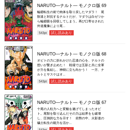
NARUTO―ナルト― モノクロ版 69
輪廻転生の術で肉体を取り戻したマダラ！ 尾
獣達と対抗するナルトだが、マダラは白ゼツか
ら輪廻眼を回収してしまう。再び口寄せされた
外道魔像により尾...
試し読みあり
543
pt
NARUTO―ナルト― モノクロ版 68
オビトの力に折れかけた忍達の心を、ナルトの
想いが繋ぎ止めた！ 戦場では五影と共に全軍
が力を集結し、神樹に立ち向かう！ 一方、ナ
ルトとサスケはオ...
試し読みあり
543
pt
NARUTO―ナルト― モノクロ版 67
十尾の人柱力へと変貌を遂げてしまったオビ
ト。尾獣を取り込んだその力は結界をも破壊
し、圧倒的な力を示す！ 劣勢の中、火影達の
穢土転生の能力を活か...
試し読みあり
543
pt