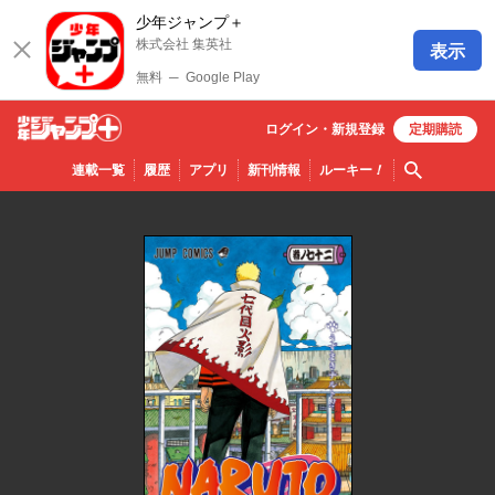
少年ジャンプ＋
株式会社 集英社
表示
無料
─
Google Play
ログイン・
新規
登録
定期購読
少年ジ
検索
連載一覧
履歴
アプリ
新刊情報
ルーキー
！
ャンプ
＋