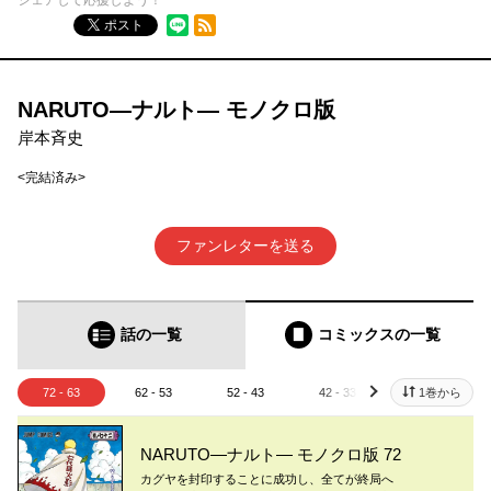
シェアして応援しよう！
RSSフィード
ポスト
NARUTO―ナルト― モノクロ版
岸本斉史
<完結済み>
ファンレターを送る
話の一覧
コミックス
の一覧
72 - 63
62 - 53
52 - 43
42 - 33
32 - 23
1巻から
next
NARUTO―ナルト― モノクロ版 72
カグヤを封印することに成功し、全てが終局へ