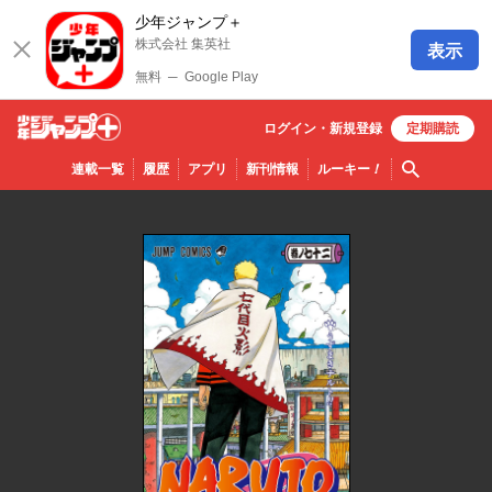
少年ジャンプ＋
株式会社 集英社
表示
無料
─
Google Play
ログイン・
新規
登録
定期購読
少年ジ
検索
連載一覧
履歴
アプリ
新刊情報
ルーキー
！
ャンプ
＋