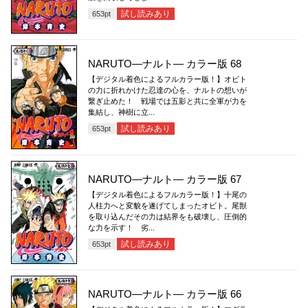
試し読みあり
653
pt
NARUTO―ナルト― カラー版 68
【デジタル着色によるフルカラー版！】オビト
の力に折れかけた忍達の心を、ナルトの想いが
繋ぎ止めた！ 戦場では五影と共に全軍が力を
集結し、神樹に立...
試し読みあり
653
pt
NARUTO―ナルト― カラー版 67
【デジタル着色によるフルカラー版！】十尾の
人柱力へと変貌を遂げてしまったオビト。尾獣
を取り込んだその力は結界をも破壊し、圧倒的
な力を示す！ 劣...
試し読みあり
653
pt
NARUTO―ナルト― カラー版 66