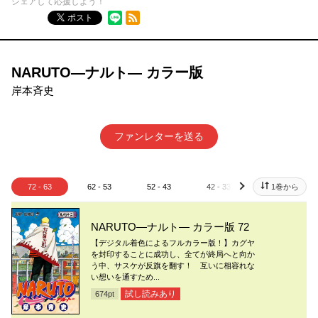
シェアして応援しよう！
RSSフィード
ポスト
NARUTO―ナルト― カラー版
岸本斉史
ファンレターを送る
72 - 63
62 - 53
52 - 43
42 - 33
32 - 23
1巻から
next
NARUTO―ナルト― カラー版 72
【デジタル着色によるフルカラー版！】カグヤ
を封印することに成功し、全てが終局へと向か
う中、サスケが反旗を翻す！ 互いに相容れな
い想いを通すため...
試し読みあり
674
pt