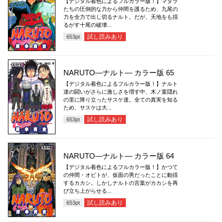
【デジタル着色によるフルカラー版！】マダラ
たちの圧倒的な力から仲間を護るため、九尾の
力を全力で出し切るナルト。だが、天地をも揺
るがす十尾の破壊...
試し読みあり
653
pt
NARUTO―ナルト― カラー版 65
【デジタル着色によるフルカラー版！】ナルト
達の闘いがさらに激しさを増す中、木ノ葉隠れ
の里に降り立ったサスケ達。全ての真実を知る
ため、サスケは大...
試し読みあり
653
pt
NARUTO―ナルト― カラー版 64
【デジタル着色によるフルカラー版！】かつて
の仲間・オビトが、仮面の男だったことに動揺
するカカシ。しかしナルトの言葉がカカシを再
び立ち上がらせる...
試し読みあり
653
pt