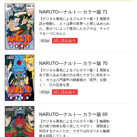
NARUTO―ナルト― カラー版 71
【デジタル着色によるフルカラー版！】無限月
読が発動し、人々は夢の世界へと閉じ込められ
た。黒ゼツによって復活したカグヤは、チャク
ラを一つにせんと...
試し読みあり
653
pt
NARUTO―ナルト― カラー版 70
【デジタル着色によるフルカラー版！】尾獣を
全て取り込み六道の力を得たマダラに対抗すべ
く、ガイは八門遁甲の陣最後の「死門」を開
く！ 己の忍道を貫...
試し読みあり
653
pt
NARUTO―ナルト― カラー版 69
【デジタル着色によるフルカラー版！】輪廻転
生の術で肉体を取り戻したマダラ！ 尾獣達と
対抗するナルトだが、マダラは白ゼツから輪廻
眼を回収してしま...