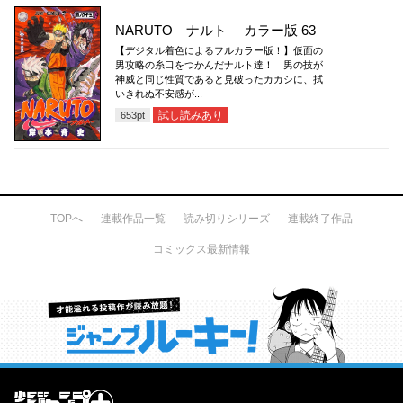
NARUTO―ナルト― カラー版 63
【デジタル着色によるフルカラー版！】仮面の
男攻略の糸口をつかんだナルト達！ 男の技が
神威と同じ性質であると見破ったカカシに、拭
いきれぬ不安感が...
試し読みあり
653
pt
TOPへ
連載作品一覧
読み切りシリーズ
連載終了作品
コミックス最新情報
才能溢れる投稿作が読み放題！ ジャンプルーキー！