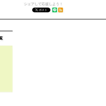
シェアして応援しよう！
RSSフィード
ポスト
覧