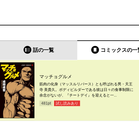
話の一覧
コミックス
の一
マッチョグルメ
筋肉の化身（マッスルリバース）とも呼ばれる男・天王
寺 美貴久。ボディビルダーである彼は日々の食事制限に
余念がないが、『チートデイ』を迎えると一...
試し読みあり
481
pt