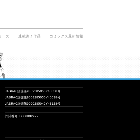
リーズ
連載終了作品
コミックス最新情報
JASRAC許諾第9009285055Y45038号
JASRAC許諾第9009285050Y45038号
JASRAC許諾第9009285049Y43128号
許諾番号 ID000002929