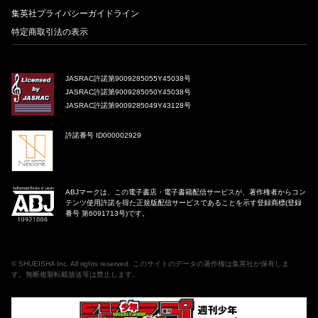
集英社プライバシーガイドライン
特定商取引法の表示
JASRAC許諾第9009285055Y45038号
JASRAC許諾第9009285050Y45038号
JASRAC許諾第9009285049Y43128号
許諾番号 ID000002929
ABJマークは、この電子書店・電子書籍配信サービスが、著作権者からコン
テンツ使用許諾を得た正規版配信サービスであることを示す登録商標(登録
番号 第6091713号)です。
©
SHUEISHA Inc
. All rights reserved. このサイトのデータの著作権は集英社が保有しま
す。無断複製転載放送等は禁止します。