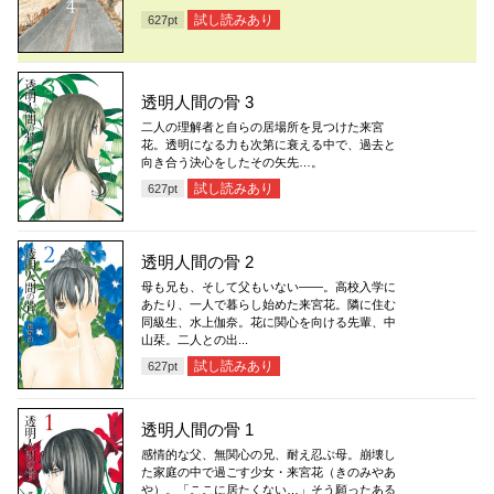
試し読みあり
627
pt
透明人間の骨 3
二人の理解者と自らの居場所を見つけた来宮
花。透明になる力も次第に衰える中で、過去と
向き合う決心をしたその矢先…。
試し読みあり
627
pt
透明人間の骨 2
母も兄も、そして父もいない――。高校入学に
あたり、一人で暮らし始めた来宮花。隣に住む
同級生、水上伽奈。花に関心を向ける先輩、中
山栞。二人との出...
試し読みあり
627
pt
透明人間の骨 1
感情的な父、無関心の兄、耐え忍ぶ母。崩壊し
た家庭の中で過ごす少女・来宮花（きのみやあ
や）。「ここに居たくない…」そう願ったある