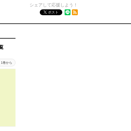
シェアして応援しよう！
RSSフィード
ポスト
覧
1巻から