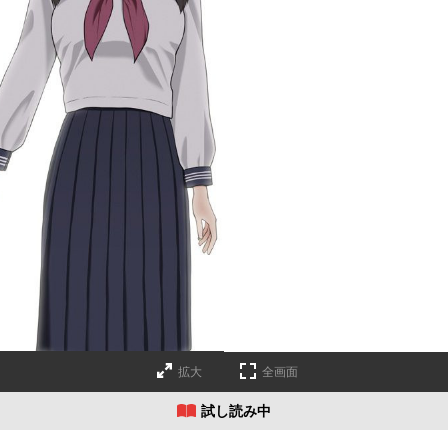
拡大
全画面
試し読み中