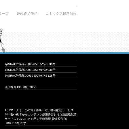
リーズ
連載終了作品
コミックス最新情報
JASRAC許諾第9009285055Y45038号
JASRAC許諾第9009285050Y45038号
JASRAC許諾第9009285049Y43128号
許諾番号 ID000002929
ABJマークは、この電子書店・電子書籍配信サービス
が、著作権者からコンテンツ使用許諾を得た正規版配信
サービスであることを示す登録商標(登録番号 第
6091713号)です。