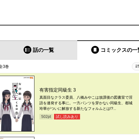
話の一覧
コミックス
の一
全3巻
有害指定同級生 3
真面目なクラス委員、八橋みやこは放課後の図書室で淫
語を連発する事に。一方パンツを穿かない同級生、都城
玲華がついに解放する新たなフォルムとは!?...
試し読みあり
502
pt