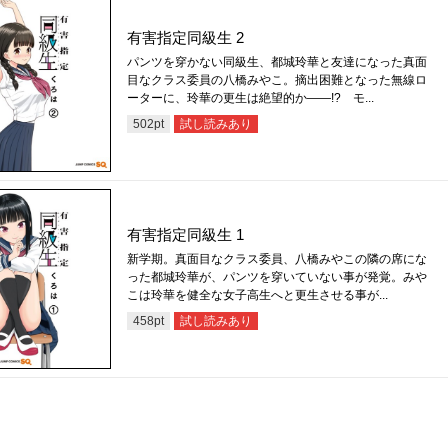
有害指定同級生 2
パンツを穿かない同級生、都城玲華と友達になった真面
目なクラス委員の八橋みやこ。摘出困難となった無線ロ
ーターに、玲華の更生は絶望的か——!? モ...
試し読みあり
502
pt
有害指定同級生 1
新学期。真面目なクラス委員、八橋みやこの隣の席にな
った都城玲華が、パンツを穿いていない事が発覚。みや
こは玲華を健全な女子高生へと更生させる事が...
試し読みあり
458
pt