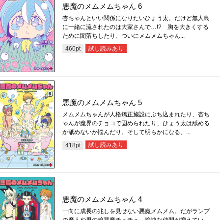
悪魔のメムメムちゃん 6
杏ちゃんといい関係になりたいひょう太。だけど無人島
に一緒に流されたのは大家さんで…!? 胸を大きくする
ために闇落ちしたり、ついにメムメムちゃん...
試し読みあり
460
pt
悪魔のメムメムちゃん 5
メムメムちゃんが人格矯正施設にぶち込まれたり、杏ち
ゃんが魔界のチョコで固められたり、ひょう太は舐める
か舐めないか悩んだり。そして明らかになる、...
試し読みあり
418
pt
悪魔のメムメムちゃん 4
一向に成長の兆しを見せない悪魔メムメム。だがランプ