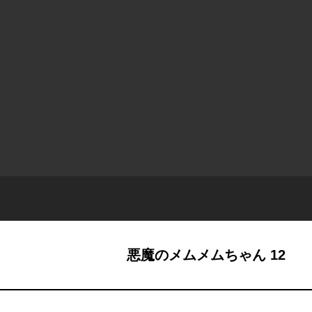
悪魔のメムメムちゃん 12