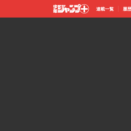
連載一覧
履
少年ジャン
プ＋