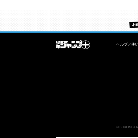
ヘルプ／使
©
SHUEISHA I