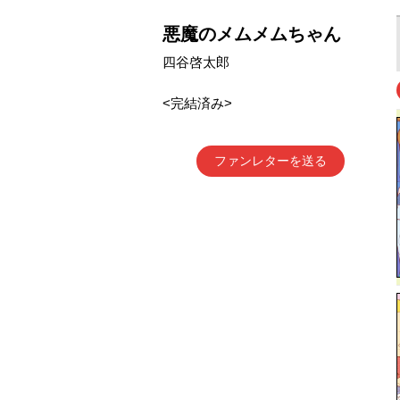
悪魔のメムメムちゃん
四谷啓太郎
<完結済み>
ファンレターを送る