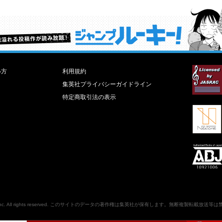
才能溢れる投稿作が読み放題！ ジャンプルーキー！
い方
利用規約
集英社プライバシーガイドライン
特定商取引法の表示
nc
. All rights reserved. このサイトのデータの著作権は集英社が保有します。無断複製転載放送等