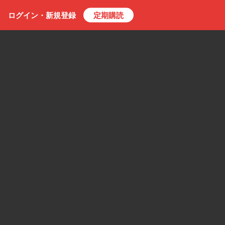
ログイン・
新規
登録
定期購読