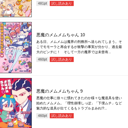
試し読みあり
481
pt
悪魔のメムメムちゃん 10
ある日、メムメムは魔界の刑務所へ送られてしまう。そ
こでモモーラと再会するが衝撃の事実が分かり、過去最
大のピンチに！ そして一方の魔界では未曾有...
試し読みあり
460
pt
悪魔のメムメムちゃん 9
悪魔の仕事に徐々に慣れてきたのか様々な魔道具を使い
始めたメムメム。「理性崩壊しっぽ」「下僕ムチ」など
魅力的な道具が出てくるもトラブルまみれ!?...
試し読みあり
460
pt