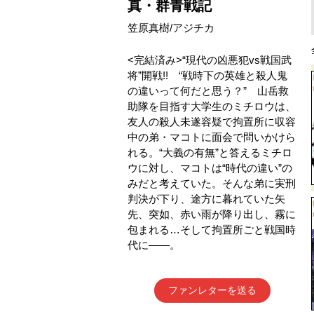
真・群青戦記
笠原真樹/アジチカ
<完結済み>“現代の凶悪犯vs戦国武
将”開戦!! “戦時下の英雄と殺人鬼
の違いって何だと思う？” 山岳救
助隊を目指す大学生のミチロウは、
友人の殺人未遂容疑で拘置所に収容
中の弟・マコトに面会で問いかけら
れる。“大義の有無”と答えるミチロ
ウに対し、マコトは“時代の違い”の
みだと考えていた。そんな弟に実刑
判決が下り、途方に暮れていた矢
先、突如、赤い雨が降り出し、霧に
包まれる…そして拘置所ごと戦国時
代に――。
ファンレターを送る