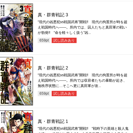
真・群青戦記 3
“現代の凶悪犯vs戦国武将”開戦!! 現代の拘置所が時を超
え戦国時代へ――。所内では、囚人たちと真田軍の戦い
が勃発!! “命を軽々しく扱う”凶...
試し読みあり
659
pt
真・群青戦記 2
“現代の凶悪犯vs戦国武将”開戦!! 現代の拘置所が時を超
え戦国時代へ――。所内では収容者たちの暴動が起き、
無秩序状態に…そこへ更に真田軍が攻...
試し読みあり
659
pt
真・群青戦記 1
“現代の凶悪犯vs戦国武将”開戦!! “戦時下の英雄と殺人鬼