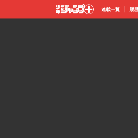
連載一覧
履
少年ジャン
プ＋