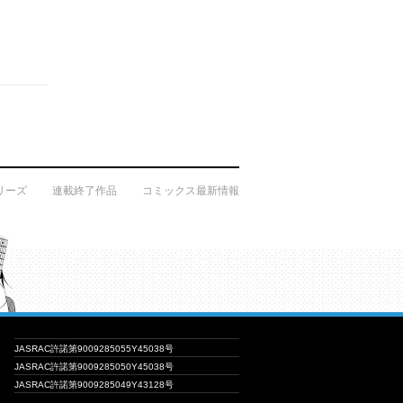
リーズ
連載終了作品
コミックス最新情報
JASRAC許諾第9009285055Y45038号
JASRAC許諾第9009285050Y45038号
JASRAC許諾第9009285049Y43128号