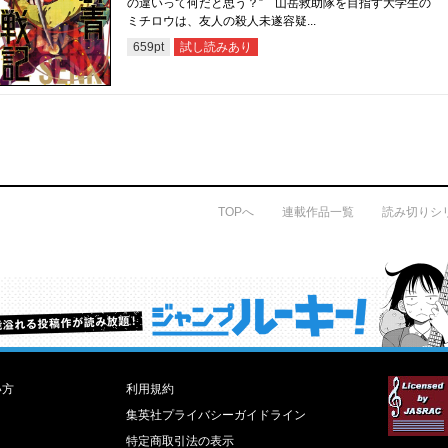
の違いって何だと思う？” 山岳救助隊を目指す大学生の
ミチロウは、友人の殺人未遂容疑...
試し読みあり
659
pt
TOPへ
連載作品一覧
読み切りシ
才能溢れる投稿作が読み放題！ ジャンプルーキー！
い方
利用規約
集英社プライバシーガイドライン
特定商取引法の表示