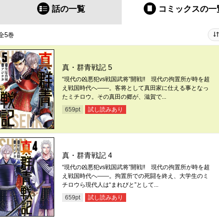
話の一覧
コミックス
の一
全5巻
真・群青戦記 5
“現代の凶悪犯vs戦国武将”開戦!! 現代の拘置所が時を超
え戦国時代へ――。客将として真田家に仕える事となっ
たミチロウ。その真田の郷が、滋賀で...
試し読みあり
659
pt
真・群青戦記 4
“現代の凶悪犯vs戦国武将”開戦!! 現代の拘置所が時を超
え戦国時代へ――。拘置所での死闘を終え、大学生のミ
チロウら現代人は“まれびと”として...
試し読みあり
659
pt