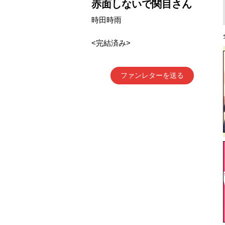
赤面しないで関目さん
時田時雨
<完結済み>
ファンレターを送る