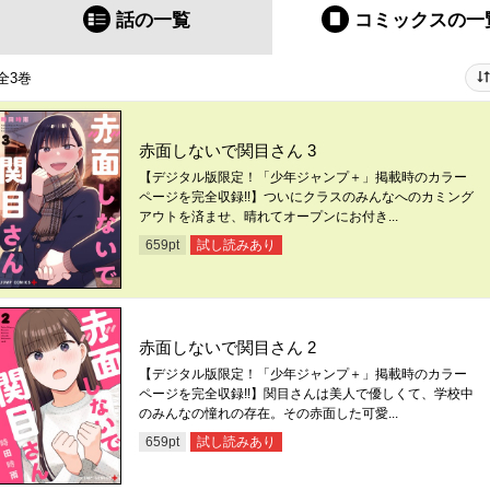
話の一覧
コミックス
の一
全3巻
赤面しないで関目さん 3
【デジタル版限定！「少年ジャンプ＋」掲載時のカラー
ページを完全収録!!】ついにクラスのみんなへのカミング
アウトを済ませ、晴れてオープンにお付き...
試し読みあり
659
pt
赤面しないで関目さん 2
【デジタル版限定！「少年ジャンプ＋」掲載時のカラー
ページを完全収録!!】関目さんは美人で優しくて、学校中
のみんなの憧れの存在。その赤面した可愛...
試し読みあり
659
pt