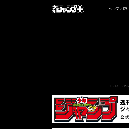
ヘルプ／使
©
SHUEISHA I