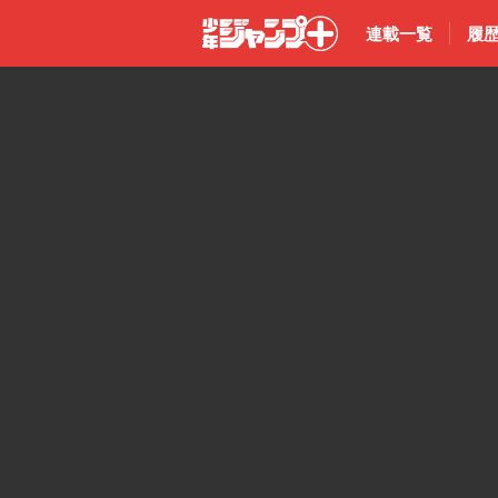
連載一覧
履
少年ジャン
プ＋