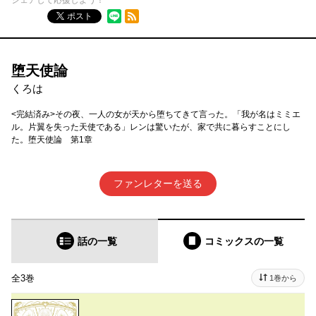
シェアして応援しよう！
RSSフィード
ポスト
堕天使論
くろは
<完結済み>その夜、一人の女が天から堕ちてきて言った。「我が名はミミエ
ル。片翼を失った天使である」レンは驚いたが、家で共に暮らすことにし
た。堕天使論 第1章
ファンレターを送る
話の一覧
コミックス
の一覧
全3巻
1巻から