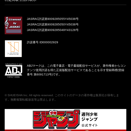
JASRAC許諾第9009285055Y45038号
JASRAC許諾第9009285050Y45038号
JASRAC許諾第9009285049Y43128号
許諾番号 ID000002929
ABJマークは、この電子書店・電子書籍配信サービスが、著作権者からコン
テンツ使用許諾を得た正規版配信サービスであることを示す登録商標(登録
番号 第6091713号)です。
©
SHUEISHA Inc
. All rights reserved. このサイトのデータの著作権は集英社が保有しま
す。無断複製転載放送等は禁止します。