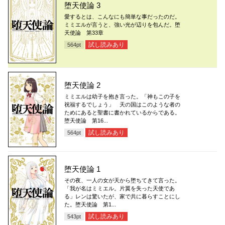
堕天使論 3
愛するとは、こんなにも簡単な事だったのだ。
ミミエルが言うと、強い光が辺りを包んだ。堕
天使論 第33章
試し読みあり
564
pt
堕天使論 2
ミミエルは幼子を抱き言った。「神もこの子を
祝福するでしょう」 天の国はこのような者の
ためにあると聖書に書かれているからである。
堕天使論 第16...
試し読みあり
564
pt
堕天使論 1
その夜、一人の女が天から堕ちてきて言った。
「我が名はミミエル。片翼を失った天使であ
る」レンは驚いたが、家で共に暮らすことにし
た。堕天使論 第1...
試し読みあり
543
pt