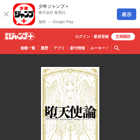
少年ジャンプ＋
株式会社 集英社
表示
無料
─
Google Play
ログイン・
新規
登録
定期購読
少年ジ
検索
連載一覧
履歴
アプリ
新刊情報
ルーキー
！
ャンプ
＋