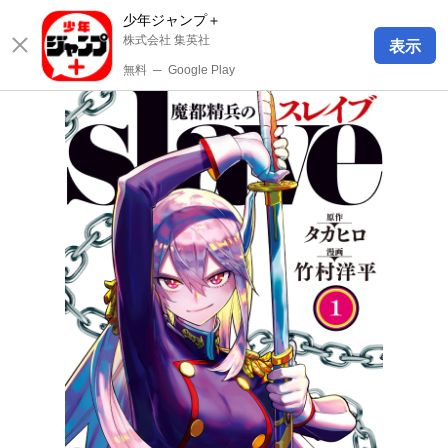
少年ジャンプ＋
株式会社 集英社
表示
無料
─
Google Play