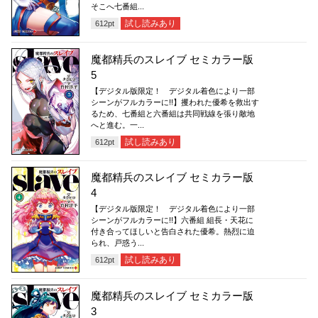
そこへ七番組...
試し読みあり
612
pt
魔都精兵のスレイブ セミカラー版
5
【デジタル版限定！ デジタル着色により一部
シーンがフルカラーに!!】攫われた優希を救出す
るため、七番組と六番組は共同戦線を張り敵地
へと進む。一...
試し読みあり
612
pt
魔都精兵のスレイブ セミカラー版
4
【デジタル版限定！ デジタル着色により一部
シーンがフルカラーに!!】六番組 組長・天花に
付き合ってほしいと告白された優希。熱烈に迫
られ、戸惑う...
試し読みあり
612
pt
魔都精兵のスレイブ セミカラー版
3