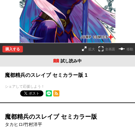
購入する
拡大
全画面
移動
試し読み中
魔都精兵のスレイブ セミカラー版 1
シェアして応援しよう！
RSSフィード
ポスト
魔都精兵のスレイブ セミカラー版
タカヒロ/竹村洋平