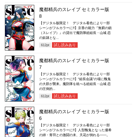
魔都精兵のスレイブ セミカラー版
8
【デジタル版限定！ デジタル着色により一部
シーンがフルカラーに!!】京香の能力『無窮の鎖
（スレイブ）』の貸出で魔防隊総組長・山城 恋
の奴隷とな...
試し読みあり
612
pt
魔都精兵のスレイブ セミカラー版
7
【デジタル版限定！ デジタル着色により一部
シーンがフルカラーに!!】“組長会議”の場に醜鬼
の大群が襲来。魔防隊を統べる総組長・山城 恋
の圧倒的...
試し読みあり
612
pt
魔都精兵のスレイブ セミカラー版
6
【デジタル版限定！ デジタル着色により一部
シーンがフルカラーに!!】人型醜鬼となった優希
の姉・青羽との激闘の末、天花が倒れる――。