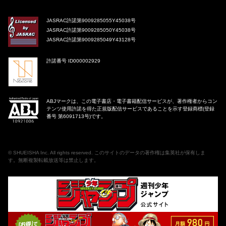
JASRAC許諾第9009285055Y45038号
JASRAC許諾第9009285050Y45038号
JASRAC許諾第9009285049Y43128号
許諾番号 ID000002929
ABJマークは、この電子書店・電子書籍配信サービスが、著作権者からコン
テンツ使用許諾を得た正規版配信サービスであることを示す登録商標(登録
番号 第6091713号)です。
©
SHUEISHA Inc
. All rights reserved. このサイトのデータの著作権は集英社が保有しま
す。無断複製転載放送等は禁止します。