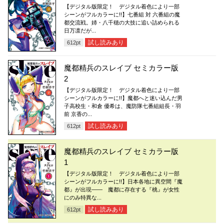
【デジタル版限定！ デジタル着色により一部
シーンがフルカラーに!!】七番組 対 六番組の魔
都交流戦。姉・八千穂の大技に追い詰められる
日万凛だが...
試し読みあり
612
pt
魔都精兵のスレイブ セミカラー版
2
【デジタル版限定！ デジタル着色により一部
シーンがフルカラーに!!】魔都へと迷い込んだ男
子高校生・和倉 優希は、魔防隊七番組組長・羽
前 京香の...
試し読みあり
612
pt
魔都精兵のスレイブ セミカラー版
1
【デジタル版限定！ デジタル着色により一部
シーンがフルカラーに!!】日本各地に異空間『魔
都』が出現―― 魔都に存在する『桃』が女性
にのみ特異な...
試し読みあり
612
pt