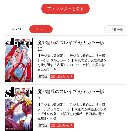
ファンレターを送る
20 - 11
10 - 1
1巻から
魔都精兵のスレイブ セミカラー版
10
【デジタル版限定！ デジタル着色により一部
シーンがフルカラーに!!】横浜で若い女性の誘拐
を繰り返す『八雷神』の一柱・空折。人質の救
出に成功した...
試し読みあり
570
pt
魔都精兵のスレイブ セミカラー版
9
【デジタル版限定！ デジタル着色により一部
シーンがフルカラーに!!】東家の次期当主を決め
る「東の晩餐」で活躍した優希。日万凛の母・
風舞希への貸...
試し読みあり
570
pt