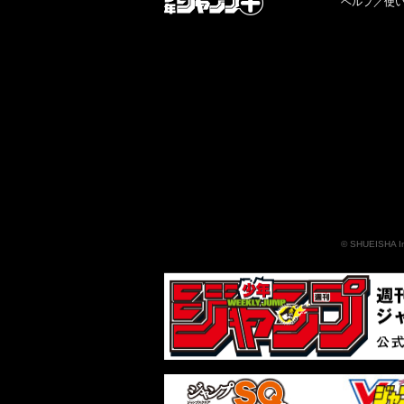
ヘルプ／使
©
SHUEISHA I