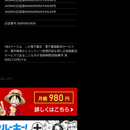
JASRAC許諾第9009285055Y45038号
JASRAC許諾第9009285050Y45038号
JASRAC許諾第9009285049Y43128号
許諾番号 ID000002929
ABJマークは、この電子書店・電子書籍配信サービス
が、著作権者からコンテンツ使用許諾を得た正規版配信
サービスであることを示す登録商標(登録番号 第
6091713号)です。
は禁止します。