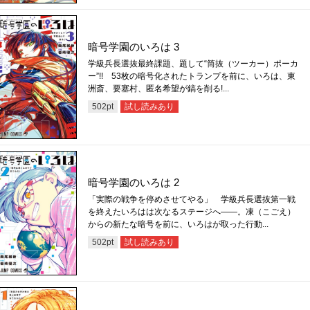
暗号学園のいろは 3
学級兵長選抜最終課題、題して“筒抜（ツーカー）ポーカ
ー”!! 53枚の暗号化されたトランプを前に、いろは、東
洲斎、要塞村、匿名希望が鎬を削る!...
試し読みあり
502
pt
暗号学園のいろは 2
「実際の戦争を停めさせてやる」 学級兵長選抜第一戦
を終えたいろはは次なるステージへ――。凍（こごえ）
からの新たな暗号を前に、いろはが取った行動...
試し読みあり
502
pt