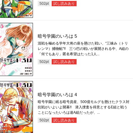
試し読みあり
502
pt
暗号学園のいろは 5
混戦を極める学年大将の座を懸けた戦い、“三竦み（トリ
レンマ）捕物帖”!! 三つ巴の戦いが展開される中、A組の
「何でもあり」匿名希望はたった1人...
試し読みあり
502
pt
暗号学園のいろは 4
暗号学園に眠る暗号資産、500億モルグを懸けたクラス対
抗戦がいよいよ開幕!! 潜入捜査を得意とするE組と戦う
ことになったいろは達A組だったが、...
試し読みあり
502
pt