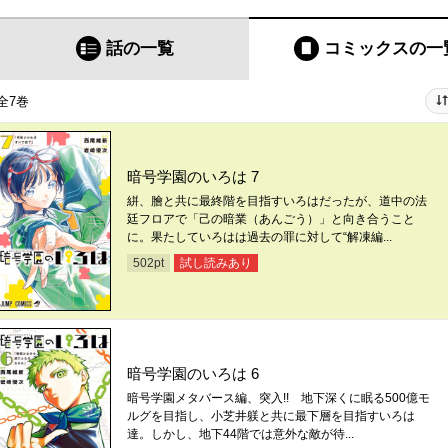
話の一覧
コミックス
の一
全7巻
暗号学園のいろは 7
絣、膾と共に最終階を目指すいろはだったが、道中の法
廷フロアで「己の暗業（あんごう）」と向き合うこと
に。果たしていろはは過去の罪に対して“解凍編...
試し読みあり
502
pt
暗号学園のいろは 6
暗号学園メタバース編、突入!! 地下深くに眠る500億モ
ルグを目指し、小芝井躾と共に最下層を目指すいろは
達。しかし、地下44階では意外な敵が待...