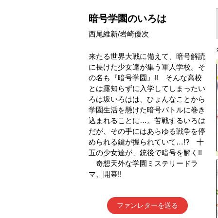
暗号学園のいろは
西尾維新/岩崎優次
来たる世界大戦に備えて、暗号解読
に長けた少女達が集う軍人学校。そ
の名も『暗号学園』!! そんな高校
とは露知らずに入学してしまったい
ろは坂いろはは、ひょんなことから
学園生活を懸けた暗号バトルに巻き
込まれることに…。苦戦するいろは
だが、その手にはあらゆる戦争を停
められる鍵が握られていて…!? 十
五の少女達が、銃後で暗号を解く!!
奇想天外な学園ミステリードラ
マ、開幕!!
ファンレターを送る