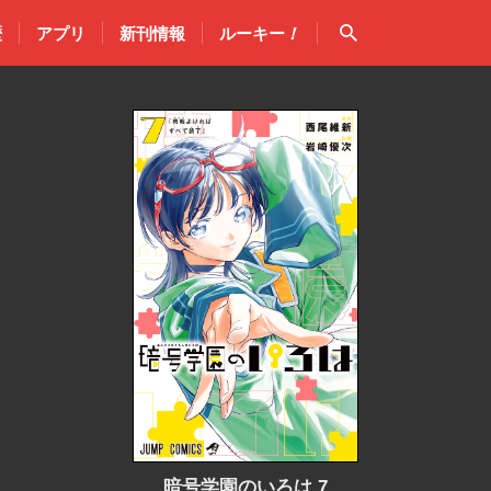
検索
歴
アプリ
新刊情報
ルーキー
！
暗号学園のいろは 7