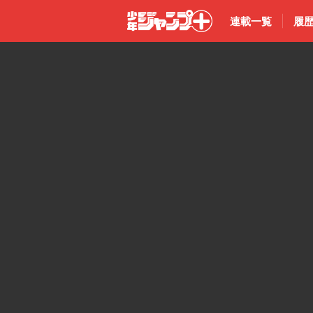
連載一覧
履
少年ジャン
プ＋