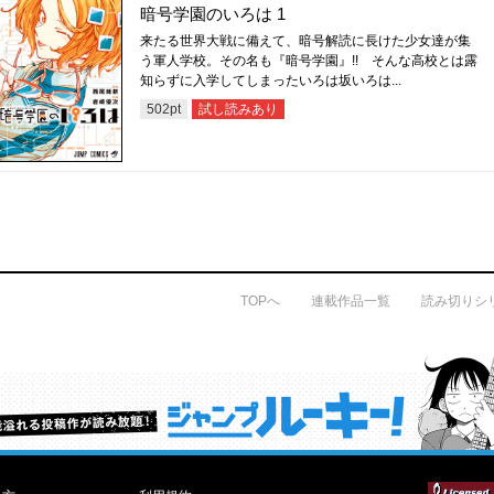
暗号学園のいろは 1
来たる世界大戦に備えて、暗号解読に長けた少女達が集
う軍人学校。その名も『暗号学園』!! そんな高校とは露
知らずに入学してしまったいろは坂いろは...
試し読みあり
502
pt
TOPへ
連載作品一覧
読み切りシ
才能溢れる投稿作が読み放題！ ジャンプルーキー！