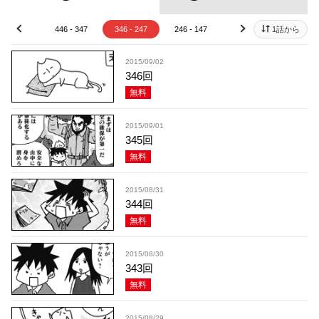
46 - 447
446 - 347
346 - 247
246 - 147
146 - 47
1話から
46 - 
prev
next
2015/09/02
346回
無料
2015/09/01
345回
無料
2015/08/31
344回
無料
2015/08/30
343回
無料
2015/08/29