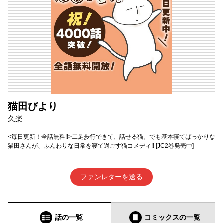
猫田びより
久楽
<毎日更新！全話無料!!>二足歩行できて、話せる猫。でも基本寝てばっかりな
猫田さんが、ふんわりな日常を寝て過ごす猫コメディ!! [JC2巻発売中]
ファンレターを送る
話の一覧
コミックス
の一覧