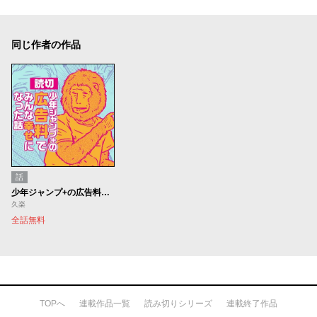
同じ作者の作品
話
少年ジャンプ+の広告料でみんな幸せになった話
久楽
全話無料
TOPへ
連載作品一覧
読み切りシリーズ
連載終了作品