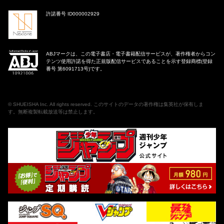
許諾番号 ID000002929
ABJマークは、この電子書店・電子書籍配信サービスが、著作権者からコン
テンツ使用許諾を得た正規版配信サービスであることを示す登録商標(登録
番号 第6091713号)です。
©
SHUEISHA Inc
. All rights reserved. このサイトのデータの著作権は集英社が保有しま
す。無断複製転載放送等は禁止します。