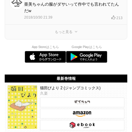
亜美ちゃんの服がダサいって作中でも言われてたん
だw
2018/10/30 21:39
213
もっと見る
App Storeはこちら
Google Playはこちら
最新巻情報
猫田びより 2 (ジャンプコミックス)
久楽