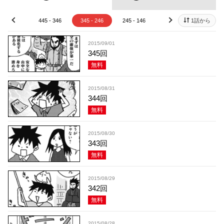
45 - 446
445 - 346
345 - 246
245 - 146
145 - 46
1話から
45 - 
prev
next
2015/09/01
345回
無料
2015/08/31
344回
無料
2015/08/30
343回
無料
2015/08/29
342回
無料
2015/08/28