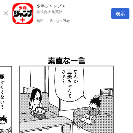
少年ジャンプ＋
株式会社 集英社
表示
無料
─
Google Play