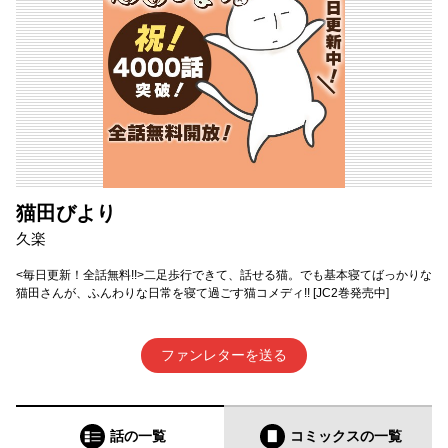
猫田びより
久楽
<毎日更新！全話無料!!>二足歩行できて、話せる猫。でも基本寝てばっかりな
猫田さんが、ふんわりな日常を寝て過ごす猫コメディ!! [JC2巻発売中]
ファンレターを送る
話の一覧
コミックス
の一覧