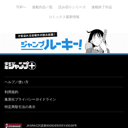
TOPへ
連載作品一覧
読み切りシリーズ
連載終了作品
コミックス最新情報
才能溢れる投稿作が読み放題！ ジャンプルーキー！
ヘルプ／使い方
利用規約
集英社プライバシーガイドライン
特定商取引法の表示
JASRAC許諾第9009285055Y45038号