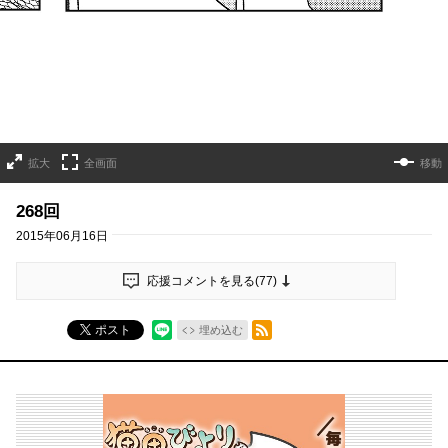
拡大
全画面
移動
268回
2015年06月16日
応援コメントを見る(
77
)
RSSフィード
ポスト
埋め込む