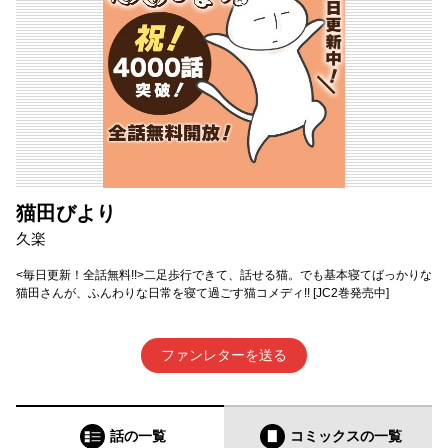
猫田びより
久楽
<毎日更新！全話無料!!>二足歩行できて、話せる猫。でも基本寝てばっかりな
猫田さんが、ふんわりな日常を寝て過ごす猫コメディ!! [JC2巻発売中]
ファンレターを送る
話の一覧
コミックス
の一覧