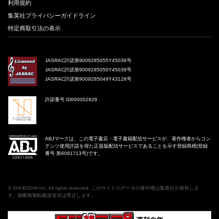
利用規約
集英社プライバシーガイドライン
特定商取引法の表示
JASRAC許諾第9009285055Y45038号
JASRAC許諾第9009285050Y45038号
JASRAC許諾第9009285049Y43128号
許諾番号 ID000002929
ABJマークは、この電子書店・電子書籍配信サービスが、著作権者からコン
テンツ使用許諾を得た正規版配信サービスであることを示す登録商標(登録
番号 第6091713号)です。
©
SHUEISHA Inc
. All rights reserved. このサイトのデータの著作権は集英社が保有しま
す。無断複製転載放送等は禁止します。