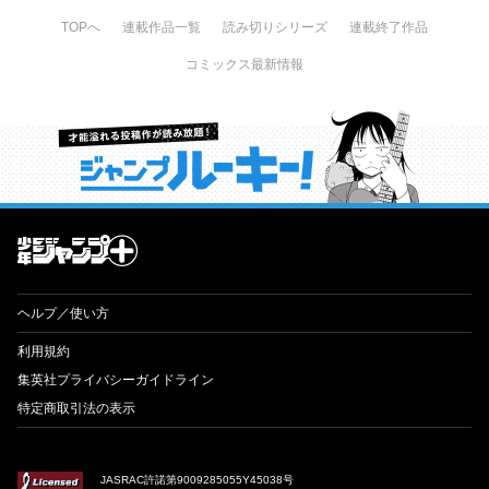
TOPへ
連載作品一覧
読み切りシリーズ
連載終了作品
コミックス最新情報
才能溢れる投稿作が読み放題！ ジャンプルーキー！
ヘルプ／使い方
利用規約
集英社プライバシーガイドライン
特定商取引法の表示
JASRAC許諾第9009285055Y45038号