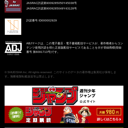
JASRAC許諾第9009285050Y45038号
JASRAC許諾第9009285049Y43128号
許諾番号 ID000002929
ABJマークは、この電子書店・電子書籍配信サービスが、著作権者からコン
テンツ使用許諾を得た正規版配信サービスであることを示す登録商標(登録
番号 第6091713号)です。
©
SHUEISHA Inc
. All rights reserved. このサイトのデータの著作権は集英社が保有しま
す。無断複製転載放送等は禁止します。