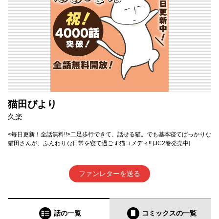
猫田びより
久楽
<毎日更新！全話無料!!>二足歩行できて、話せる猫。でも基本寝てばっかりな
猫田さんが、ふんわりな日常を寝て過ごす猫コメディ!! [JC2巻発売中]
ファンレターを送る
話の一覧
コミックス
の一覧