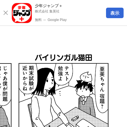
少年ジャンプ＋
株式会社 集英社
表示
無料
─
Google Play