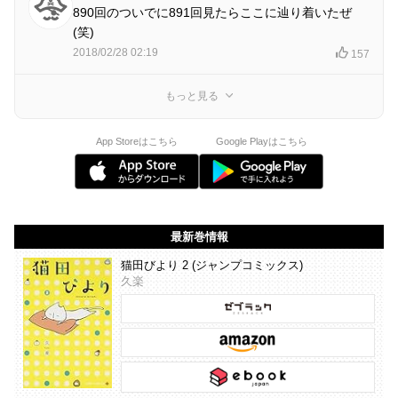
890回のついでに891回見たらここに辿り着いたぜ
(笑)
2018/02/28 02:19
157
もっと見る
App Storeはこちら
Google Playはこちら
最新巻情報
猫田びより 2 (ジャンプコミックス)
久楽