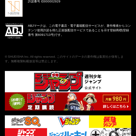
許諾番号 ID000002929
ABJマークは、この電子書店・電子書籍配信サービスが、著作権者からコン
テンツ使用許諾を得た正規版配信サービスであることを示す登録商標(登録
番号 第6091713号)です。
©
SHUEISHA Inc
. All rights reserved. このサイトのデータの著作権は集英社が保有しま
す。無断複製転載放送等は禁止します。