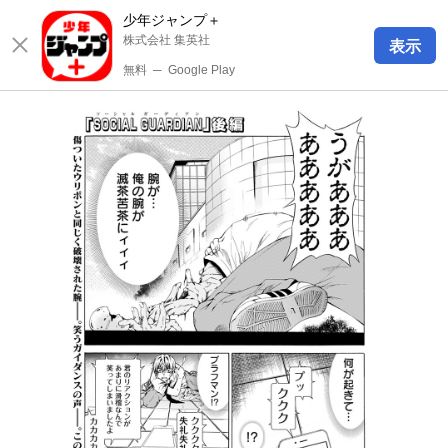
少年ジャンプ＋
株式会社 集英社
表示
無料
─
Google Play