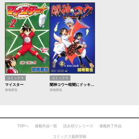
コミックス
コミックス
マイスター
闇神コウ〜暗闇にドッキリ！〜
加地君也
加地君也
TOPへ
連載作品一覧
読み切りシリーズ
連載終了作品
コミックス最新情報