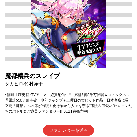
魔都精兵のスレイブ
タカヒロ/竹村洋平
<隔週土曜更新>TVアニメ 絶賛配信中!! 累計3億5千万閲覧＆コミックス世
界累計550万部突破！少年ジャンプ＋土曜日の大ヒット作品！日本各所に異
空間「魔都」への扉が出現！化け物から人々を守る“痛快＆可愛い”ヒロインた
ちのバトル＆ご褒美ファンタジー!! [JC21巻発売中]
ファンレターを送る