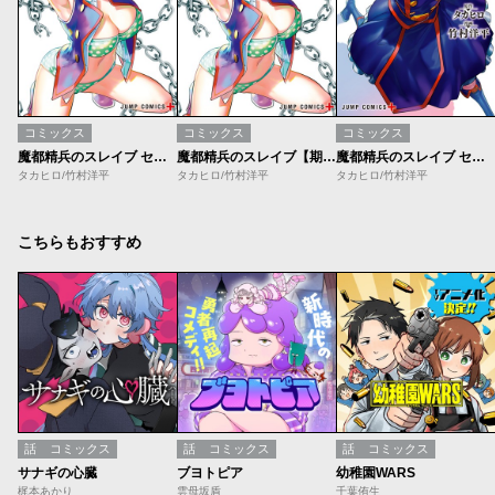
コミックス
コミックス
コミックス
魔都精兵のスレイブ セミカラー版【期間限定無料】
魔都精兵のスレイブ【期間限定無料】
魔都精兵のスレイブ セミカラー版
タカヒロ/竹村洋平
タカヒロ/竹村洋平
タカヒロ/竹村洋平
こちらもおすすめ
話
コミックス
話
コミックス
話
コミックス
サナギの心臓
ブヨトピア
幼稚園WARS
梶本あかり
雲母坂盾
千葉侑生