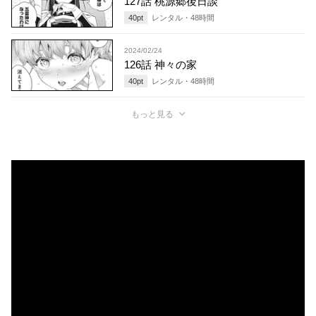
127話 桃源郷後日談
40
pt
レンタル・
48
時間
2024/02/24
126話 神々の家
40
pt
レンタル・
48
時間
もっと見る