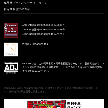
集英社プライバシーガイドライン
特定商取引法の表示
JASRAC許諾第9009285055Y45038号
JASRAC許諾第9009285050Y45038号
JASRAC許諾第9009285049Y43128号
許諾番号 ID000002929
ABJマークは、この電子書店・電子書籍配信サービスが、著作権者からコン
テンツ使用許諾を得た正規版配信サービスであることを示す登録商標(登録
番号 第6091713号)です。
©
SHUEISHA Inc
. All rights reserved. このサイトのデータの著作権は集英社が保有しま
す。無断複製転載放送等は禁止します。