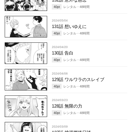
40
pt
レンタル・
48
時間
2024/05/04
131話 想いゆえに
40
pt
レンタル・
48
時間
2024/04/20
130話 告白
40
pt
レンタル・
48
時間
2024/04/06
129話 ワルワラのスレイブ
40
pt
レンタル・
48
時間
2024/03/23
128話 無限の力
40
pt
レンタル・
48
時間
2024/03/09