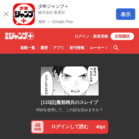
少年ジャンプ＋
株式会社 集英社
表示
無料
─
Google Play
ログイン・
新規
登録
定期購読
少年ジ
検索
連載一覧
履歴
アプリ
新刊情報
ルーキー
！
ャンプ
＋
[115話]魔都精兵のスレイブ
40ptを使用して、この話を読みますか？
48
ログインして読む
40pt
時間