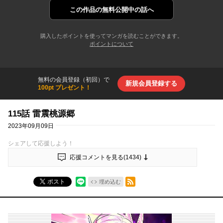
この作品の
無料公開中の話へ
購入したポイントを使ってマンガを読むことができます。
ポイントについて
無料の会員登録（初回）で
新規会員登録する
100pt プレゼント！
115話 雷震桃源郷
2023年09月09日
シェアして応援しよう！
応援コメントを見る(
1434
)
RSSフィード
ポスト
埋め込む