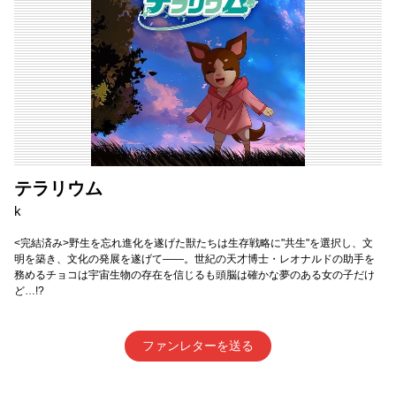
テラリウム
k
<完結済み>野生を忘れ進化を遂げた獣たちは生存戦略に"共生"を選択し、文
明を築き、文化の発展を遂げて――。世紀の天才博士・レオナルドの助手を
務めるチョコは宇宙生物の存在を信じるも頭脳は確かな夢のある女の子だけ
ど…!?
ファンレターを送る