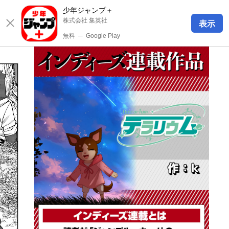
少年ジャンプ＋
株式会社 集英社
表示
無料
─
Google Play