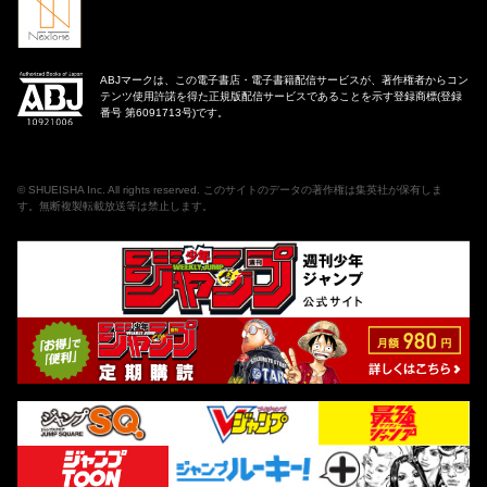
ABJマークは、この電子書店・電子書籍配信サービスが、著作権者からコン
テンツ使用許諾を得た正規版配信サービスであることを示す登録商標(登録
番号 第6091713号)です。
©
SHUEISHA Inc
. All rights reserved. このサイトのデータの著作権は集英社が保有しま
す。無断複製転載放送等は禁止します。