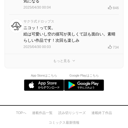
気になる
2025/04/30 00:04
846
サクラ式ドロップス
ニコッ！って笑。
絵は可愛いし空の描写が美しくて話も面白い。素晴
らしい作品です！次回も楽しみ
2025/04/30 00:03
734
もっと見る
App Storeはこちら
Google Playはこちら
TOPへ
連載作品一覧
読み切りシリーズ
連載終了作品
コミックス最新情報