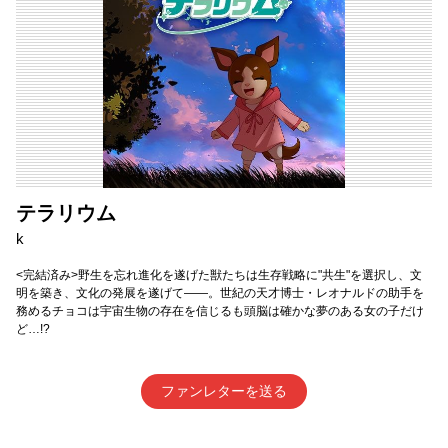
テラリウム
k
<完結済み>野生を忘れ進化を遂げた獣たちは生存戦略に"共生"を選択し、文
明を築き、文化の発展を遂げて――。世紀の天才博士・レオナルドの助手を
務めるチョコは宇宙生物の存在を信じるも頭脳は確かな夢のある女の子だけ
ど…!?
ファンレターを送る