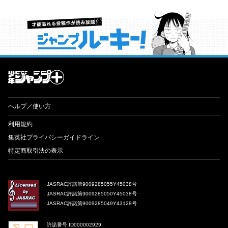
才能溢れる投稿作が読み放題！ ジャンプルーキー！
ヘルプ／使い方
利用規約
集英社プライバシーガイドライン
特定商取引法の表示
JASRAC許諾第9009285055Y45038号
JASRAC許諾第9009285050Y45038号
JASRAC許諾第9009285049Y43128号
許諾番号 ID000002929